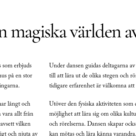
 magiska världen a
s som erbjuds
Under dansen guidas deltagarna av 
hus på en stor
till att lära ut de olika stegen och r
ingarna.
tidigare erfarenhet är välkomna att 
mar långt och
Utöver den fysiska aktiviteten som
 vara allt från
möjlighet att lära sig om olika kul
avsett vilken
och rörelserna. Dansen skapar ock
ligt och njuta av
kan mötas och lära känna varandra