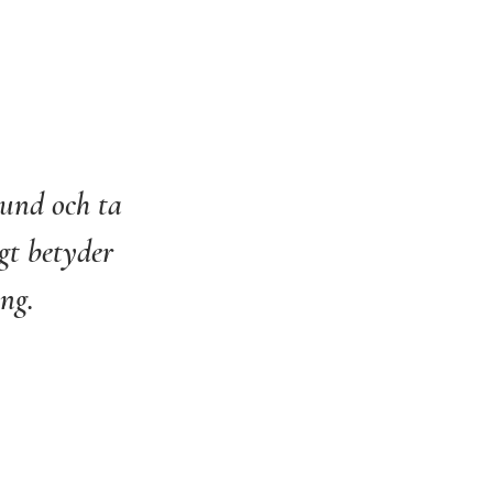
tund och ta
gt betyder
ing.