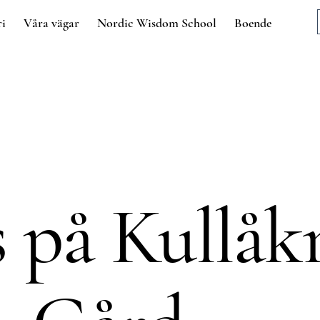
ri
Våra vägar
Nordic Wisdom School
Boende
 på Kullåk