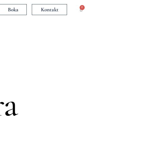
Varukorg
0
Boka
Kontakt
ra