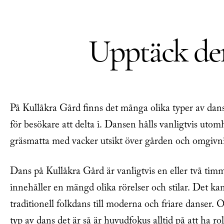
Upptäck den
På Kullåkra Gård finns det många olika typer av dan
för besökare att delta i. Dansen hålls vanligtvis utom
gräsmatta med vacker utsikt över gården och omgivn
Dans på Kullåkra Gård är vanligtvis en eller två tim
innehåller en mängd olika rörelser och stilar. Det kan
traditionell folkdans till moderna och friare danser. O
typ av dans det är så är huvudfokus alltid på att ha ro