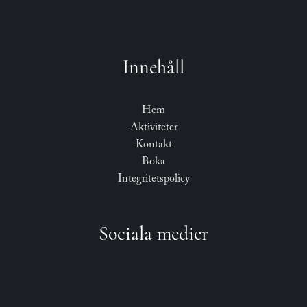
Innehåll
Hem
Aktiviteter
Kontakt
Boka
Integritetspolicy
Sociala medier
F
I
E
a
n
n
c
s
v
e
t
e