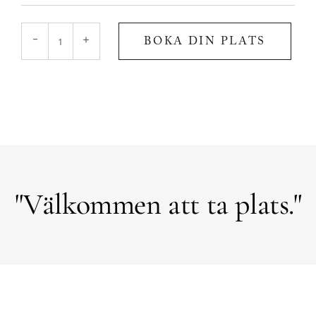
A
-
+
BOKA DIN PLATS
calling
home
försommarretreat
-
boende
mängd
"Välkommen att ta plats."