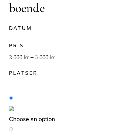
boende
DATUM
PRIS
Prisintervall:
2 000
kr
–
3 000
kr
2
PLATSER
000 kr
till
3
000 kr
Choose an option