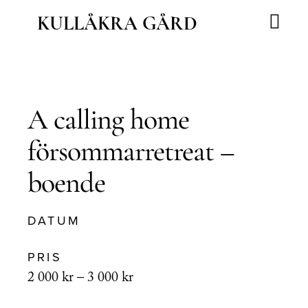
Hoppa
KULLÅKRA GÅRD
till
innehåll
Våra vägar
Nordic Wisdom School
A calling home
försommarretreat –
boende
DATUM
PRIS
Prisintervall:
2 000
kr
–
3 000
kr
2