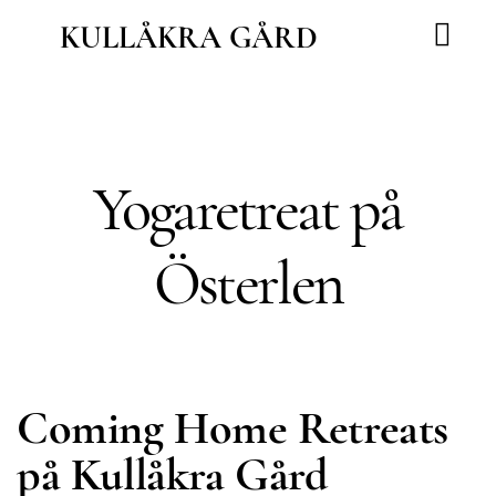
Hoppa
KULLÅKRA GÅRD
till
innehåll
Våra vägar
Nordic Wisdom School
Yogaretreat på
Österlen
Coming Home Retreats
på Kullåkra Gård