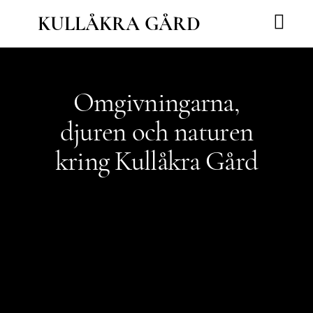
Hoppa
KULLÅKRA GÅRD
till
innehåll
Våra vägar
Nordic Wisdom School
Omgivningarna,
djuren och naturen
kring Kullåkra Gård