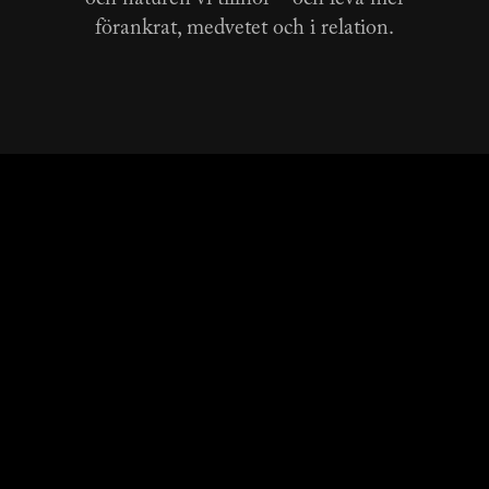
och naturen vi tillhör – och leva mer
förankrat, medvetet och i relation.