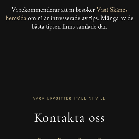
Vi rekommenderar att ni besöker
Visit Skånes
hemsida
om ni är intresserade av tips. Många av de
bästa tipsen finns samlade där.
VARA UPPGIFTER IFALL NI VILL
Kontakta oss
F
I
E
P